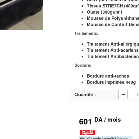
Tissus STRETCH (480gr/
Ouate (300gr/m²)
Mousse de Polyuréthane
Mousse de Confort Dens
Traitements:
Traitement Anti-allergiq
Traitement Anti-acariens
Traitement Antibactérie
Bordure:
Bordure anti-taches
Bordure imprimée 440g
Quantité :
DA / mois
601
DA
601
/ mois jusqu'à 60 mois