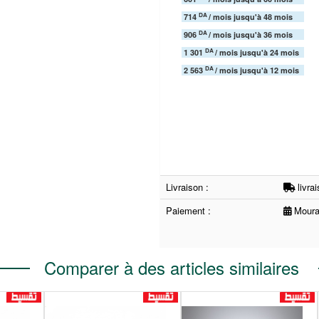
DA
714
/ mois jusqu'à 48 mois
DA
906
/ mois jusqu'à 36 mois
DA
1 301
/ mois jusqu'à 24 mois
DA
2 563
/ mois jusqu'à 12 mois
Livraison :
livra
Paiement :
Moura
Comparer à des articles similaires