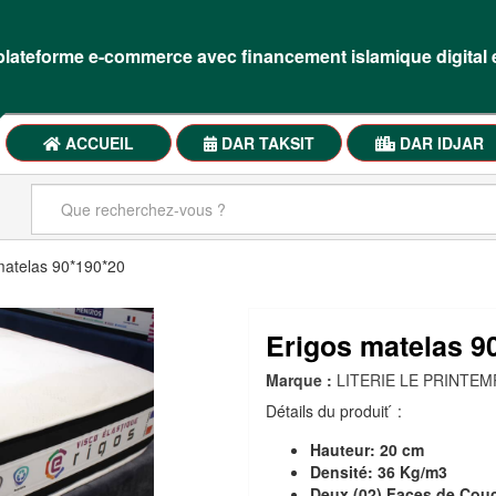
lateforme e-commerce avec financement islamique digital 
ACCUEIL
DAR TAKSIT
DAR IDJAR
matelas 90*190*20
Erigos matelas 9
Marque :
LITERIE LE PRINTEM
Détails du produit ́ :
Hauteur:
20 cm
Densité:
36 Kg/m3
Deux (02) Faces de Cou