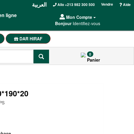
العربية
Vendre
Allo +213 982 300 500
Aide
en ligne
Mon Compte
Bonjour
Identifiez-vous
DAR HIRAF
0
Panier
0*190*20
PS
chage