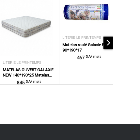
LITERIE LE PRINTEMPS
Matelas roulé Galaxie Plus
90*190*17
DA/ mois
467
LITERIE LE PRINTEMPS
MATELAS OUVERT GALAXIE
NEW 140*190*25 Matelas
ouvert
DA/ mois
845