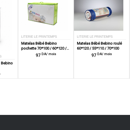
LITERIE LE PRINTEMPS
LITERIE LE PRINTEMPS
Matelas Bébé Bebino
Matelas Bébé Bebino roulé
pochette 70*100 / 60*120 /
60*120 / 55*110 / 70*100
55*110
DA/ mois
DA/ mois
97
97
S
t Bebino
s