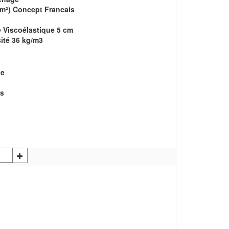
m²) Concept Francais
 Viscoélastique 5 cm
ité 36 kg/m3
ue
ns