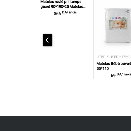
Matelas roulé printemps
géant 90*190*25 Matelas
roulé
DA/ mois
366
LITERIE LE PRINTEMP
Matelas Bébé ouver
55*110
DA/ moi
69