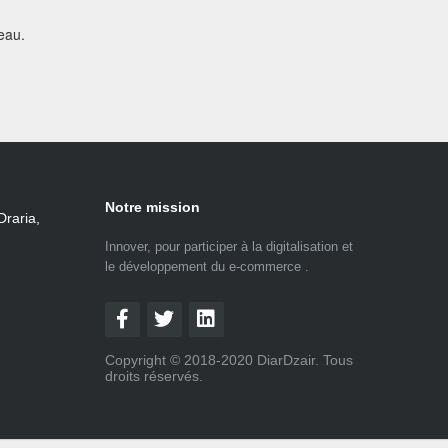
eau.
Notre mission
Draria,
Innover, pour participer à la digitalisation et
le développement du e-commerce .
Copyright © 2018-2020 DiarDzair. Tous
droits réservés.