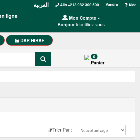
العربية
Vendre
Allo +213 982 300 500
Aide
en ligne
Mon Compte
Bonjour
Identifiez-vous
DAR HIRAF
0
Panier
Trier Par :