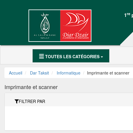
DAR
Mon
TAKSIT
Compte
re
1
p
Électroménager
Accueil
Meubles Maison
Mon
SmartPhones
Compte
TOUTES LES CATÉGORIES
Motocycle
Accueil
Dar Taksit
Informatique
Imprimante et scanner
العربية
Imprimante et scanner
DAR
FILTRER PAR
TAKSIT
Appelez-