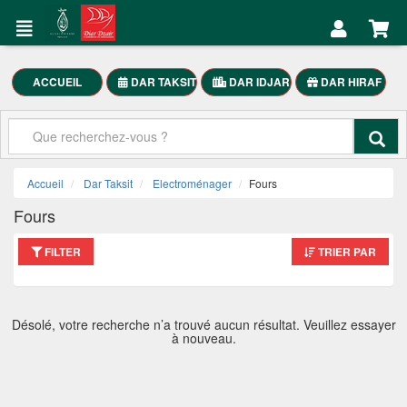
DAR
Mon
TAKSIT
Compte
Électroménager
ACCUEIL
DAR TAKSIT
DAR IDJAR
DAR HIRAF
Accueil
Meubles
Maison
Mon
SmartPhones
Compte
Accueil
Dar Taksit
Electroménager
Fours
Motocycle
Fours
العربية
FILTER
TRIER PAR
DAR
TAKSIT
Désolé, votre recherche n’a trouvé aucun résultat. Veuillez essayer
à nouveau.
Appelez-