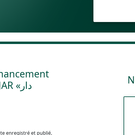
financement
N
R «دار
te enregistré et publié,