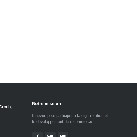
Notre mission
Draria,
Innover, pour participer à la digitalisation et
le développement du e-commerce .