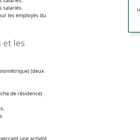
 salariés.
 salariés.
u
pour les employés du
 et les
I biométrique) (deux
Fiche de résidence)
s.
s
xerçant une activité