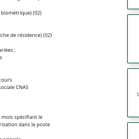
.I biométrique) (02)
iche de résidence) (02)
riées ;
s
 cours
 sociale CNAS
 mois spécifiant le
risation dans le poste