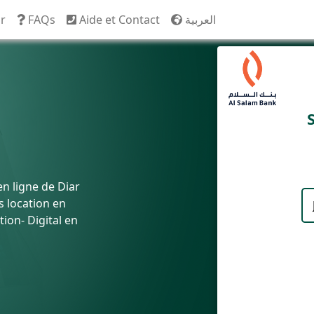
ir
FAQs
Aide et Contact
العربية
en ligne de Diar
 location en
ion- Digital en