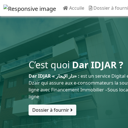
Accuile
Dossier à fourn
C’est quoi
Dar IDJAR ?
Dar IDJAR « دار الإيجار» :
est un service Digital 
Dzair qui assure aux e-consommateurs la sous
ligne avec Financement Immobilier –Sous locat
ligne
Dossier à fournir