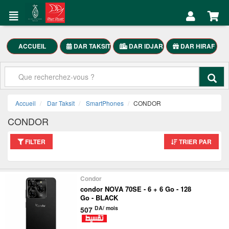
DAR
Mon
TAKSIT
Compte
Électroménager
ACCUEIL
DAR TAKSIT
DAR IDJAR
DAR HIRAF
Accueil
Meubles
Maison
Mon
SmartPhones
Compte
Accueil
Dar Taksit
SmartPhones
CONDOR
Motocycle
CONDOR
العربية
FILTER
TRIER PAR
DAR
TAKSIT
Condor
condor NOVA 70SE - 6 + 6 Go - 128
Go - BLACK
DA/ mois
507
Appelez-