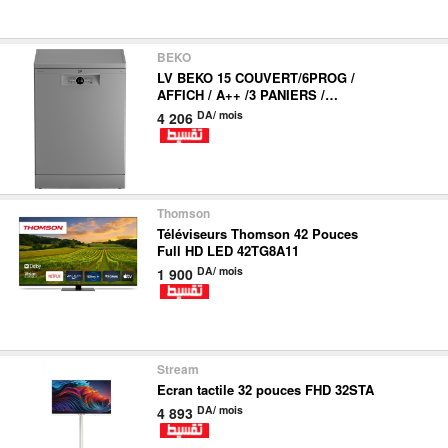
nous
BEKO
Aide
LV BEKO 15 COUVERT/6PROG /
AFFICH / A++ /3 PANIERS /
PROSMA BDFN26420SQ
DA/ mois
4 206
Thomson
Téléviseurs Thomson 42 Pouces
Full HD LED 42TG8A11
DA/ mois
1 900
Stream
Ecran tactile 32 pouces FHD 32STA
DA/ mois
4 893