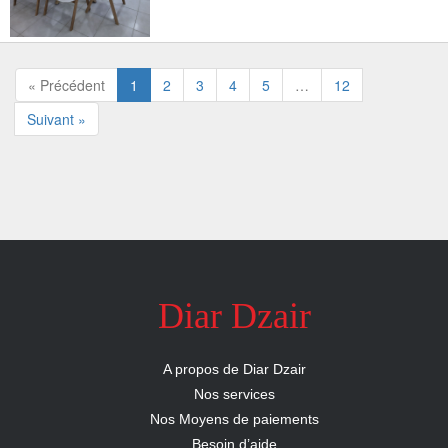
« Précédent
1
2
3
4
5
…
12
Suivant »
Diar Dzair
A propos de Diar Dzair
Nos services
Nos Moyens de paiements
Besoin d’aide