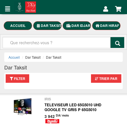
DAR
Mon
TAKSIT
Compte
Électroménager
ACCUEIL
DAR TAKSIT
DAR IDJAR
DAR HIRAF
Accueil
Meubles
Maison
Mon
SmartPhones
Compte
Accueil
Dar Taksit
Dar Taksit
Motocycle
Dar Taksit
العربية
FILTER
TRIER PAR
DAR
TAKSIT
IRIS
TELEVISEUR LED 65G5010 UHD
GOOGLE TV GRIS P 65G5010
DA/ mois
3 942
Appelez-