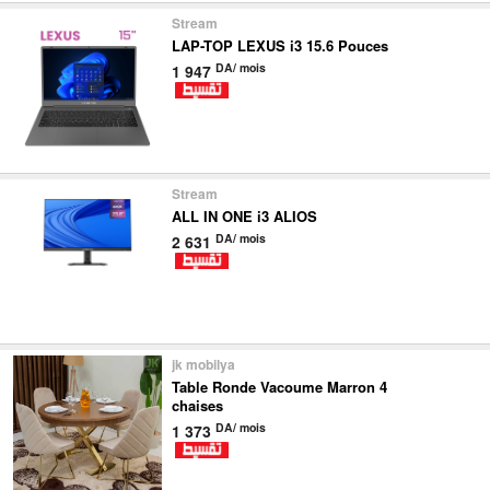
Stream
LAP-TOP LEXUS i3 15.6 Pouces
DA/ mois
1 947
Stream
ALL IN ONE i3 ALIOS
DA/ mois
2 631
jk mobilya
Table Ronde Vacoume Marron 4
chaises
DA/ mois
1 373