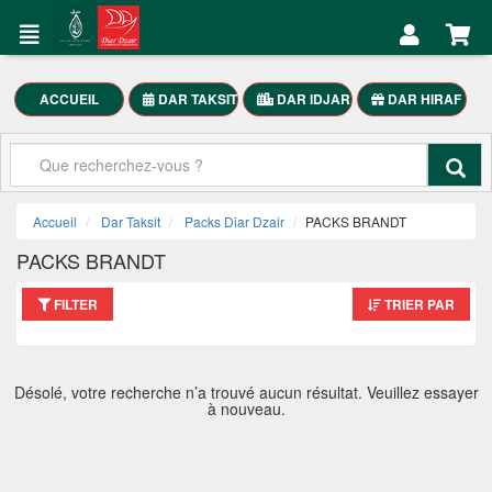
DAR
Mon
TAKSIT
Compte
Électroménager
ACCUEIL
DAR TAKSIT
DAR IDJAR
DAR HIRAF
Accueil
Meubles
Maison
Mon
SmartPhones
Compte
Accueil
Dar Taksit
Packs Diar Dzair
PACKS BRANDT
Motocycle
PACKS BRANDT
العربية
FILTER
TRIER PAR
DAR
TAKSIT
Désolé, votre recherche n’a trouvé aucun résultat. Veuillez essayer
à nouveau.
Appelez-