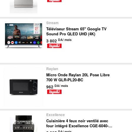
Stream
Téléviseur Stream 65" Google TV
Sound Pro QLED UHD (4K)
DA/ mois
3 802
Raylan
Micro Onde Raylan 20L Pose Libre
700 W GLR-PL20-BC
DA/ mois
962
Excellence
Cuisinière 4 feux noir ventilé avec
four intégré Excellence CGE-6040-
GL-BL-GENESIS
DA/ mois