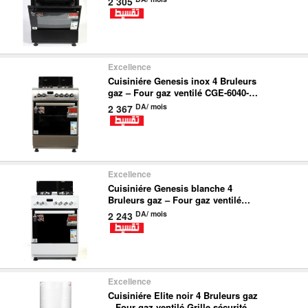
2 305
Excellence
Cuisiniére Genesis inox 4 Bruleurs
gaz – Four gaz ventilé CGE-6040-
GL-IN-GENESIS
DA/ mois
2 367
Excellence
Cuisiniére Genesis blanche 4
Bruleurs gaz – Four gaz ventilé
CGE-6040-GL-WH-GENESIS
DA/ mois
2 243
Excellence
Cuisiniére Elite noir 4 Bruleurs gaz
– Four gaz ventilé Grille sécurité