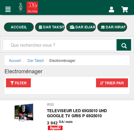
DAR
Mon
TAKSIT
Compte
Électroménager
ACCUEIL
DAR TAKSIT
DAR IDJAR
DAR HIRAF
Accueil
Meubles
Maison
Mon
SmartPhones
Compte
Accueil
Dar Taksit
Electroménager
Motocycle
Electroménager
العربية
FILTER
TRIER PAR
DAR
TAKSIT
IRIS
TELEVISEUR LED 65G5010 UHD
GOOGLE TV GRIS P 65G5010
DA/ mois
3 942
Appelez-