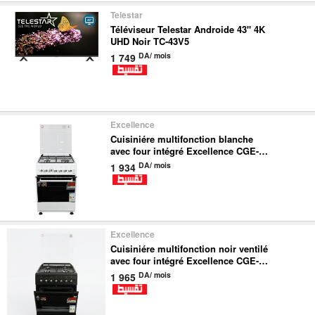
Telestar
Téléviseur Telestar Androide 43" 4K
UHD Noir TC-43V5
DA/ mois
1 749
Excellence
Cuisiniére multifonction blanche
avec four intégré Excellence CGE-
6040-WH-GENESIS
DA/ mois
1 934
Excellence
Cuisiniére multifonction noir ventilé
avec four intégré Excellence CGE-
6040-BL-GENESIS
DA/ mois
1 965