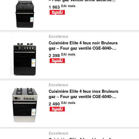
anti-basculement CGE-6040-BL-
DA/ mois
1 963
ELITE
Excellence
Cuisiniére Elite 4 feux noir Bruleurs
gaz – Four gaz ventilé CGE-6040-
GL-BL-ELITE
DA/ mois
2 398
Excellence
Cuisiniére Elite 4 feux inox Bruleurs
gaz – Four gaz ventilé CGE-6040-
GL-IN-ELITE
DA/ mois
2 490
Excellence