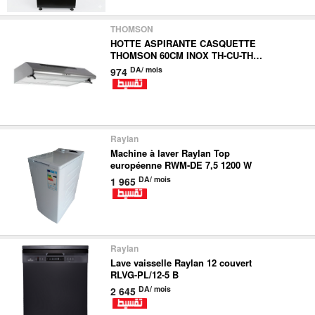
THOMSON
HOTTE ASPIRANTE CASQUETTE
THOMSON 60CM INOX TH-CU-THD-
60CLX
DA/ mois
974
Raylan
Machine à laver Raylan Top
européenne RWM-DE 7,5 1200 W
DA/ mois
1 965
Raylan
Lave vaisselle Raylan 12 couvert
RLVG-PL/12-5 B
DA/ mois
2 645