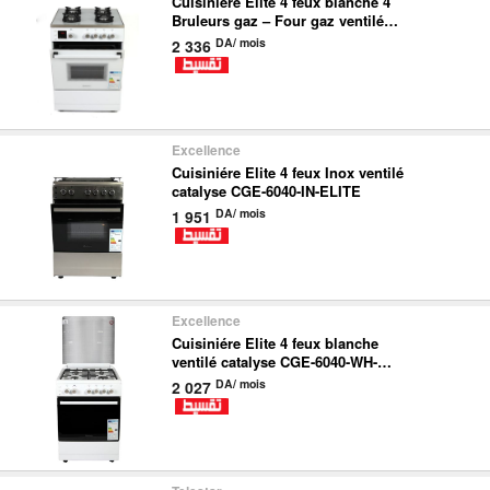
Cuisiniére Elite 4 feux blanche 4
Bruleurs gaz – Four gaz ventilé
CGE-6040-GL-WH-ELITE
DA/ mois
2 336
Excellence
Cuisiniére Elite 4 feux Inox ventilé
catalyse CGE-6040-IN-ELITE
DA/ mois
1 951
Excellence
Cuisiniére Elite 4 feux blanche
ventilé catalyse CGE-6040-WH-
ELITE
DA/ mois
2 027