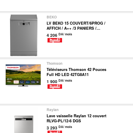
nous
BEKO
Aide
LV BEKO 15 COUVERT/6PROG /
AFFICH / A++ /3 PANIERS /
PROSMA BDFN26420SQ
DA/ mois
4 206
Thomson
Téléviseurs Thomson 42 Pouces
Full HD LED 42TG8A11
DA/ mois
1 900
Raylan
Lave vaisselle Raylan 12 couvert
RLVG-PL/12-6 DGS
DA/ mois
3 293