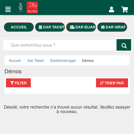
DAR
Mon
TAKSIT
Compte
Électroménager
ACCUEIL
DAR TAKSIT
DAR IDJAR
DAR HIRAF
Accueil
Meubles
Maison
Mon
SmartPhones
Compte
Accueil
Dar Taksit
Electroménager
Démos
Motocycle
Démos
العربية
FILTER
TRIER PAR
DAR
TAKSIT
Désolé, votre recherche n’a trouvé aucun résultat. Veuillez essayer
à nouveau.
Appelez-