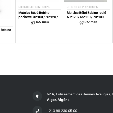
LITERIE LE PRINTEMPS
LITERIE LE PRINTEMPS
Matelas Bébé Bebino
Matelas Bébé Bebino roulé
pochette 70*100 / 60*120 /
60*120 / 55*110 / 70*100
55*110
DA/ mois
DA/ mois
97
97
S
t Bebino
s
62 A, Lotissement des Jeunes Aveugles, 
Alger, Algérie
+213 98 230 05 00