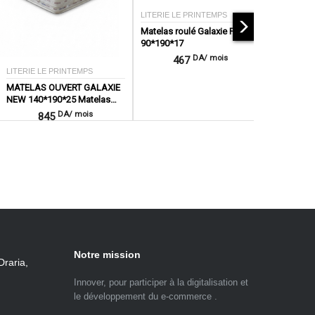
LITERIE LE PRINTEMPS
Matelas roulé Galaxie Plus
90*190*17
DA/ mois
467
LITERIE LE PRINTEMPS
MATELAS OUVERT GALAXIE
NEW 140*190*25 Matelas
ouvert
DA/ mois
845
Notre mission
Draria,
Innover, pour participer à la digitalisation et
le développement du e-commerce .