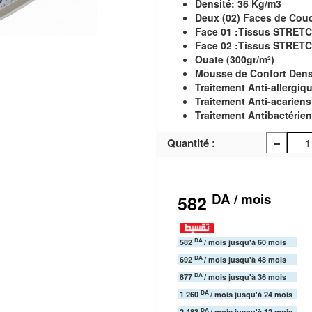
Densité:
36 Kg/m3
Deux (02) Faces de Cou
Face 01 :Tissus STRETC
Face 02 :Tissus STRETC
Ouate (300gr/m²)
Mousse de Confort Dens
Traitement Anti-allergiq
Traitement Anti-acariens
Traitement Antibactérie
Quantité :
DA / mois
582
DA
582
/ mois jusqu'à 60 mois
DA
692
/ mois jusqu'à 48 mois
DA
877
/ mois jusqu'à 36 mois
DA
1 260
/ mois jusqu'à 24 mois
DA
2 483
/ mois jusqu'à 12 mois