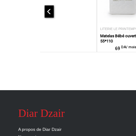
LITERIE LE PRINTEMP
Matelas Bébé ouver
55*110
DA/ moi
69
Diar Dzair
A propos de Diar Dzair