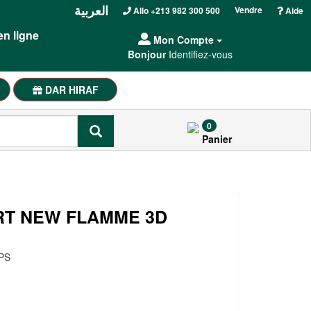
العربية
Vendre
Allo +213 982 300 500
Aide
en ligne
Mon Compte
Bonjour
Identifiez-vous
DAR HIRAF
0
Panier
RT NEW FLAMME 3D
PS