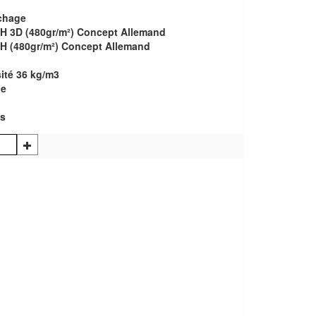
chage
H 3D (480gr/m²) Concept Allemand
H (480gr/m²) Concept Allemand
ité 36 kg/m3
ue
ns