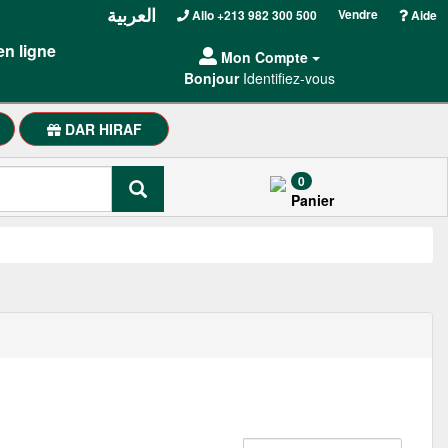
العربية
Vendre
Allo +213 982 300 500
Aide
en ligne
Mon Compte
Bonjour
Identifiez-vous
DAR HIRAF
0
Panier