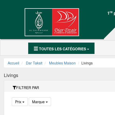
DAR
Mon
TAKSIT
Compte
re
1
p
Électroménager
Accueil
Meubles Maison
Mon
SmartPhones
Compte
TOUTES LES CATÉGORIES
Motocycle
Accueil
Dar Taksit
Meubles Maison
Livings
العربية
Livings
DAR
FILTRER PAR
TAKSIT
Prix
Marque
Appelez-