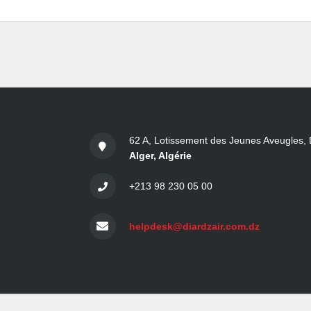
62 A, Lotissement des Jeunes Aveugles, 
Alger, Algérie
+213 98 230 05 00
helpdesk@diardzair.com.dz