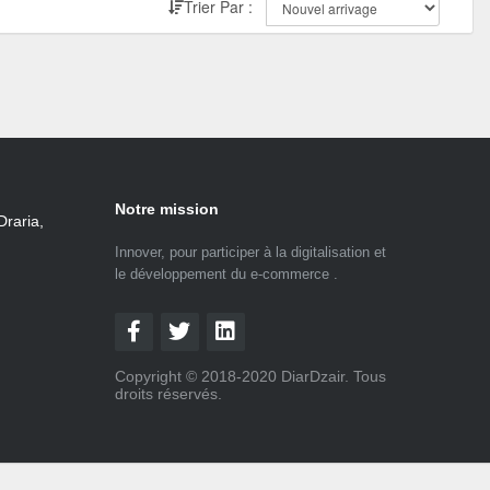
Trier Par :
Notre mission
Draria,
Innover, pour participer à la digitalisation et
le développement du e-commerce .
Copyright © 2018-2020 DiarDzair. Tous
droits réservés.