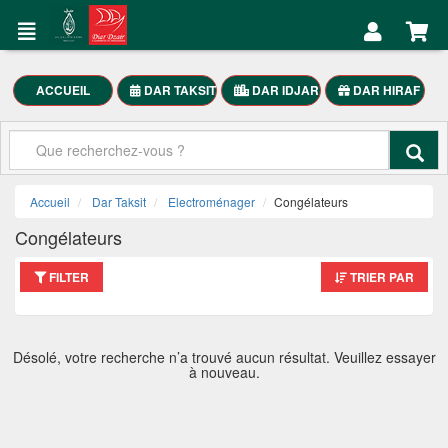
DAR
Mon
TAKSIT
Compte
Électroménager
ACCUEIL
DAR TAKSIT
DAR IDJAR
DAR HIRAF
Accueil
Meubles
Maison
Mon
SmartPhones
Compte
Accueil
Dar Taksit
Electroménager
Congélateurs
Motocycle
Congélateurs
العربية
FILTER
TRIER PAR
DAR
TAKSIT
Désolé, votre recherche n’a trouvé aucun résultat. Veuillez essayer
à nouveau.
Appelez-