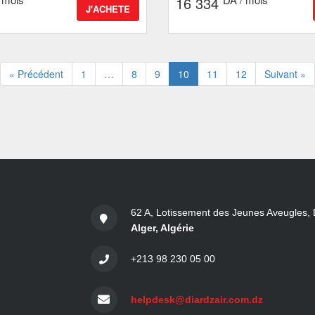
16 334
J'ACHETE
« Précédent
1
…
8
9
10
11
12
Suivant »
62 A, Lotissement des Jeunes Aveugles, 
Alger, Algérie
+213 98 230 05 00
helpdesk@diardzair.com.dz