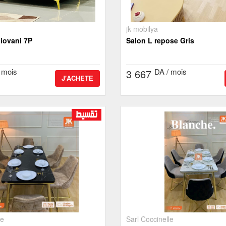
jk mobilya
iovani 7P
Salon L repose Gris
 mois
DA / mois
3 667
J'ACHETE
le
Sarl Coccinelle