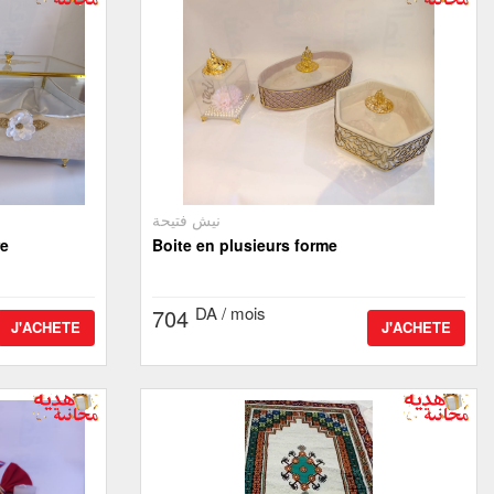
نيش فتيحة
re
Boite en plusieurs forme
DA / mois
704
J'ACHETE
J'ACHETE