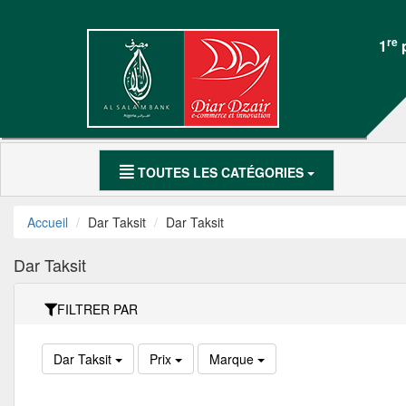
DAR
Mon
TAKSIT
Compte
re
1
p
Électroménager
Accueil
Meubles Maison
Mon
SmartPhones
Compte
TOUTES LES CATÉGORIES
Motocycle
Accueil
Dar Taksit
Dar Taksit
العربية
Dar Taksit
DAR
FILTRER PAR
TAKSIT
Dar Taksit
Prix
Marque
Appelez-