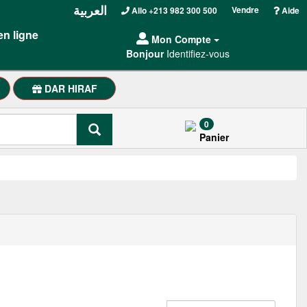
العربية
Vendre
Allo +213 982 300 500
Aide
en ligne
Mon Compte
Bonjour
Identifiez-vous
DAR HIRAF
0
Panier