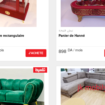
نيش فتيحة
re rectangulaire
Panier de Hanné
ois
DA / mois
898
J'ACHETE