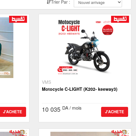
Trier Par :
VMS
Motocycle C-LIGHT (K202- keeway3)
DA / mois
10 035
J'ACHETE
J'ACHETE