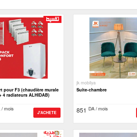
jk mobilya
urale
Suite-chambre
4 kw + 4 radiateurs ALHIDAB)
 / mois
DA / mois
851
J'ACHETE