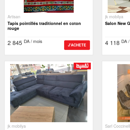
Artisan
jk mobilya
Tapis pointillés traditionnel en coton
Salon New G
rouge
DA / mois
DA /
2 845
4 118
J'ACHETE
jk mobilya
Sarl Coccinel