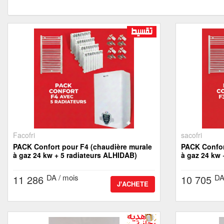
nous
Aide
Facofri
sacofri
PACK Confort pour F4 (chaudière murale
PACK Confort pour F3 (chaudière m
à gaz 24 kw + 5 radiateurs ALHIDAB)
à gaz 2
DA / mois
DA
11 286
10 705
J'ACHETE