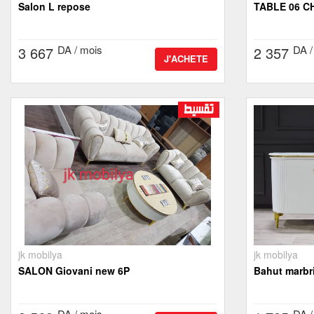
Salon L repose
TABLE 06 C
DA / mois
DA /
3 667
2 357
J'ACHETE
jk mobilya
jk mobilya
SALON Giovani new 6P
Bahut marbr
DA / mois
DA /