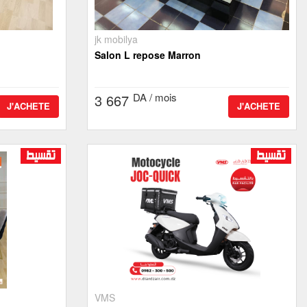
jk mobilya
Salon L repose Marron
DA / mois
3 667
J'ACHETE
J'ACHETE
VMS