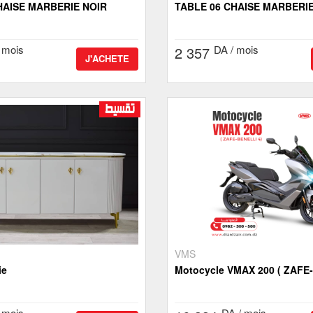
HAISE MARBERIE NOIR
TABLE 06 CHAISE MARBERIE
 mois
DA / mois
2 357
J'ACHETE
VMS
ie
Motocycle VMAX 200 ( ZAFE
 mois
DA / mois