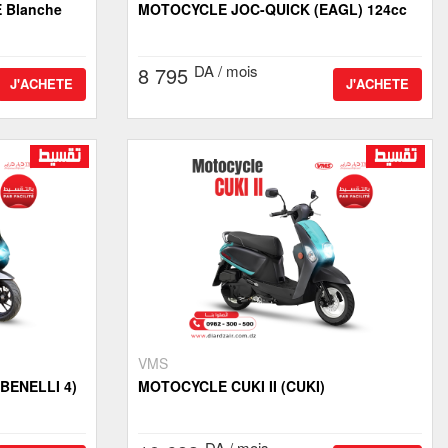
 Blanche
MOTOCYCLE JOC-QUICK (EAGL) 124cc
DA / mois
8 795
J'ACHETE
J'ACHETE
VMS
-BENELLI 4)
MOTOCYCLE CUKI II (CUKI)
DA / mois